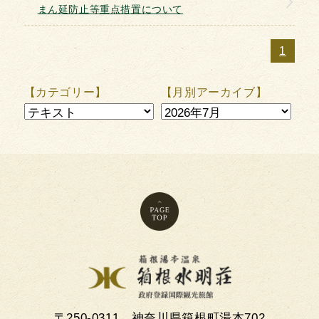
まん延防止等重点措置について
館内施設
1
観光案内
【カテゴリー】
【月別アーカイブ】
ようこそ
交通案内
よくあるご質問
お問い合わせ
水明荘だより
〒250-0311
神奈川県箱根町湯本702