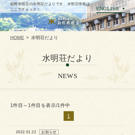
箱根水明荘の水明荘だよりです。水明荘情報は
ENGLISH
ここでチェック！
CLOSE
HOME
水明荘だより
HOME
水明荘だより
温泉
NEWS
お料理
客室
1件目～1件目を表示/1件中
1
別館シングルルーム POSADA
2022.01.22
お知らせ