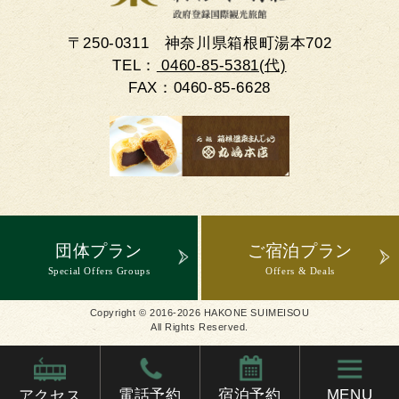
〒250-0311
神奈川県箱根町湯本702
団体プラン
ご宿泊プラン
TEL：
0460-85-5381(代)
Special Offers Groups
Offers & Deals
FAX：0460-85-6628
CLOSE
団体プラン
ご宿泊プラン
Special Offers Groups
Offers & Deals
Copyright © 2016-2026 HAKONE SUIMEISOU
All Rights Reserved.
電話予約
宿泊予約
MENU
アクセス