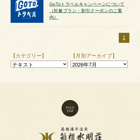
GoToトラベルキャンペーンについて
館内施設
（対象プラン・割引クーポンのご案
内）
観光案内
1
ようこそ
【カテゴリー】
【月別アーカイブ】
交通案内
よくあるご質問
お問い合わせ
水明荘だより