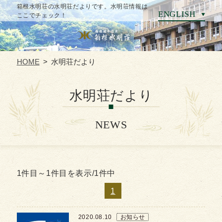
箱根水明荘の水明荘だよりです。水明荘情報は
ENGLISH
ここでチェック！
CLOSE
HOME
水明荘だより
HOME
水明荘だより
温泉
NEWS
お料理
客室
1件目～1件目を表示/1件中
1
別館シングルルーム POSADA
2020.08.10
お知らせ