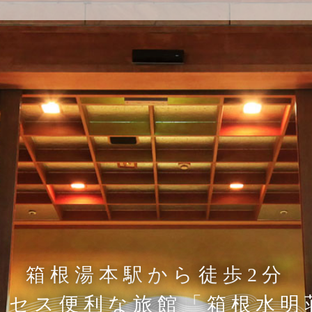
。
全室早川を望む絶景客室
箱根の大自然を満喫