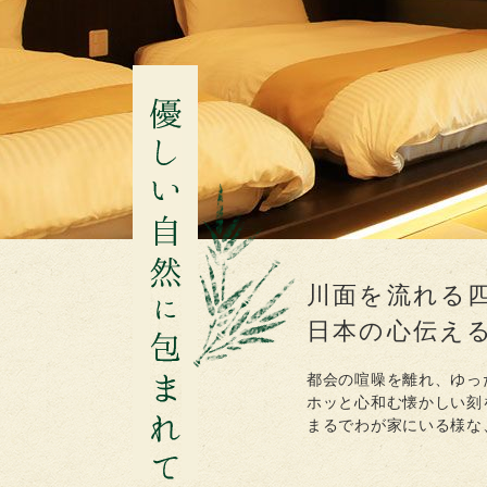
川面を流れる
日本の心伝え
都会の喧噪を離れ、ゆっ
ホッと心和む懐かしい刻
まるでわが家にいる様な