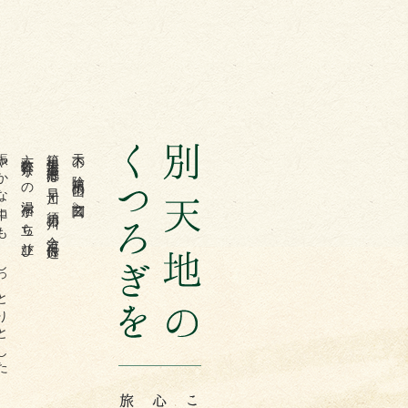
にも、しっとりとした
六十数軒余りの湯宿が立ち並び、
箱根湯本温泉郷は早川と須雲川の合流点付近に
天下の険箱根山の玄関口。