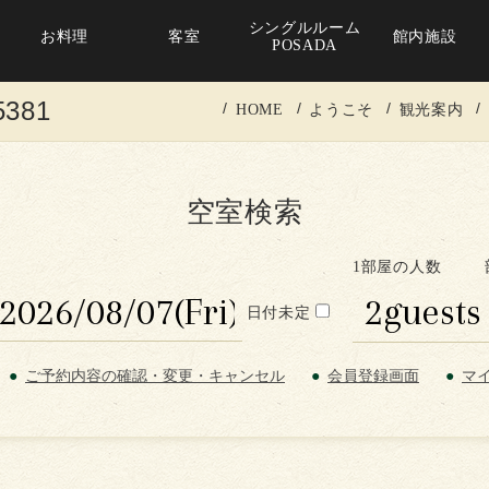
シングルルーム
お料理
客室
館内施設
POSADA
5381
HOME
ようこそ
観光案内
空室検索
1部屋の人数
日付未定
ご予約内容の確認・変更・キャンセル
会員登録画面
マ