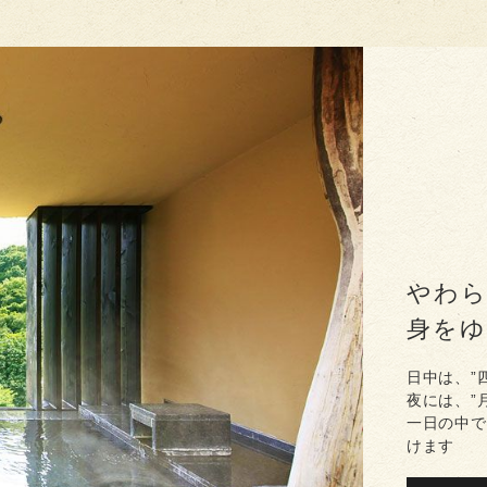
やわ
身を
日中は、”
夜には、”
一日の中で
けます