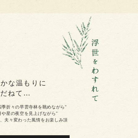
らかな温もりに
ゆだねて…
四季折々の早雲寺林を眺めながら”
月や星の夜空を見上げながら”
、夫々変わった風情をお楽しみ頂